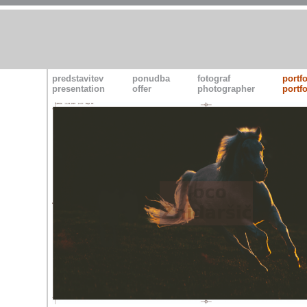
predstavitev
ponudba
fotograf
portfo
presentation
offer
photographer
portfo